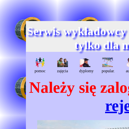
Serwis wykładowcy
tylko dla 
pomoc
zajęcia
dyplomy
popular.
a
Należy się zal
rej