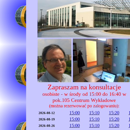
Zapraszam na konsultacje
osobiste - w środy od 15:00 do 16:40 w
pok.105 Centrum Wykładowe
(można rezerwować po zalogowaniu):
15:00
15:10
15:20
2026-08-12
15:00
15:10
15:20
2026-08-19
15:00
15:10
15:20
2026-08-26