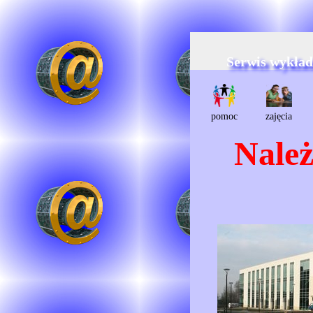
Serwis wykła
pomoc
zajęcia
Należ