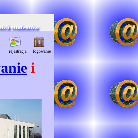
oich studentów
rejestracja
logowanie
anie
i