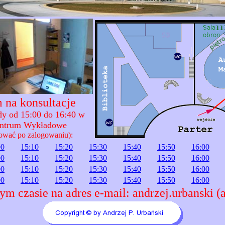
 na konsultacje
ody od 15:00 do 16:40 w
entrum Wykładowe
ować po zalogowaniu):
00
15:10
15:20
15:30
15:40
15:50
16:00
00
15:10
15:20
15:30
15:40
15:50
16:00
00
15:10
15:20
15:30
15:40
15:50
16:00
00
15:10
15:20
15:30
15:40
15:50
16:00
ym czasie na adres e-mail: andrzej.urbanski (a