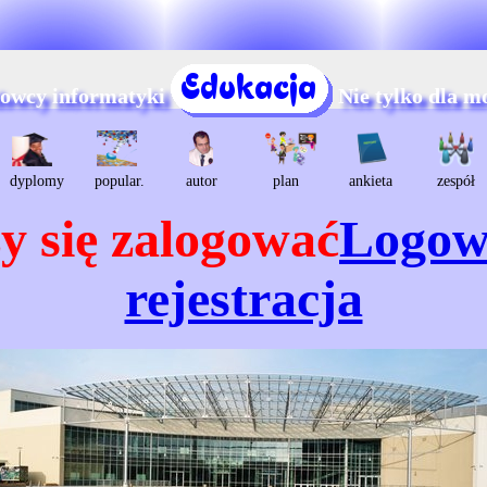
dowcy informatyki
Nie tylko dla m
dyplomy
popular.
autor
plan
ankieta
zespół
y się zalogować
Logow
rejestracja