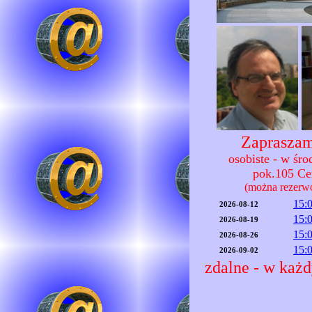
Zapraszam
osobiste - w śr
pok.105 C
(można rezerw
15:
2026-08-12
15:
2026-08-19
15:
2026-08-26
15:
2026-09-02
zdalne - w każd