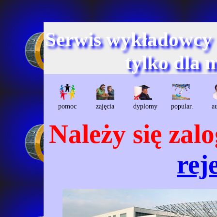
Serwis wykładowcy
tylko dla 
pomoc
zajęcia
dyplomy
popular.
a
Należy się zal
rej