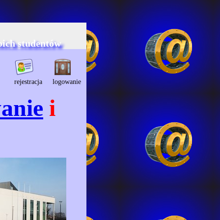
oich studentów
rejestracja
logowanie
anie
i