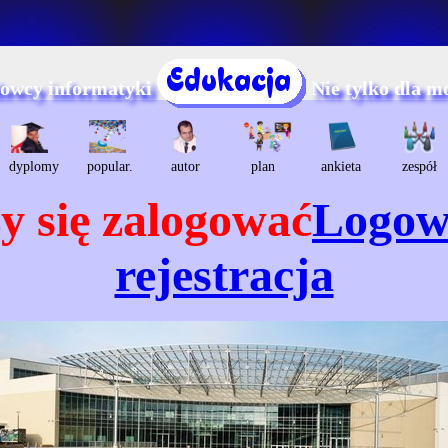
dowcy informatyki
Nie tylko dla m
dyplomy
popular.
autor
plan
ankieta
zespół
y się zalogować
Logow
rejestracja