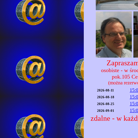
Zapraszam
osobiste - w śr
pok.105 C
(można rezerw
15:
2026-08-11
15:
2026-08-18
15:
2026-08-25
15:
2026-09-01
zdalne - w każd