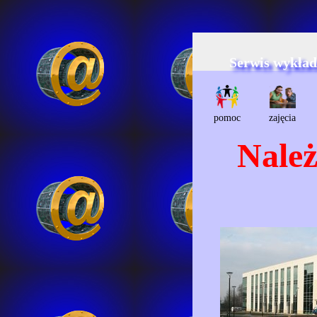
Serwis wykła
pomoc
zajęcia
Należ