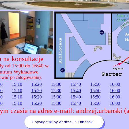
 na konsultacje
ody od 15:00 do 16:40 w
entrum Wykładowe
ować po zalogowaniu):
00
15:10
15:20
15:30
15:40
15:50
16:00
00
15:10
15:20
15:30
15:40
15:50
16:00
00
15:10
15:20
15:30
15:40
15:50
16:00
00
15:10
15:20
15:30
15:40
15:50
16:00
ym czasie na adres e-mail: andrzej.urbanski (a