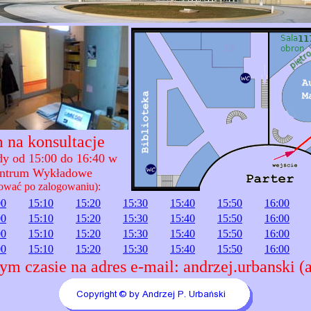
 na konsultacje
ody od 15:00 do 16:40 w
entrum Wykładowe
ować po zalogowaniu):
00
15:10
15:20
15:30
15:40
15:50
16:00
00
15:10
15:20
15:30
15:40
15:50
16:00
00
15:10
15:20
15:30
15:40
15:50
16:00
00
15:10
15:20
15:30
15:40
15:50
16:00
ym czasie na adres e-mail: andrzej.urbanski (a