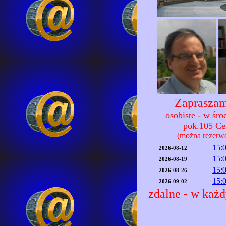
Zapraszam
osobiste - w śr
pok.105 C
(można rezerw
15:
2026-08-12
15:
2026-08-19
15:
2026-08-26
15:
2026-09-02
zdalne - w każd