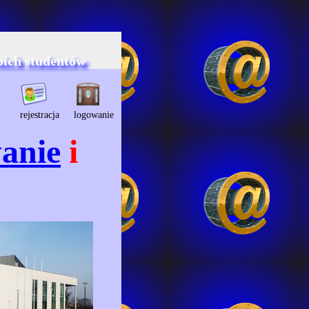
oich studentów
rejestracja
logowanie
anie
i