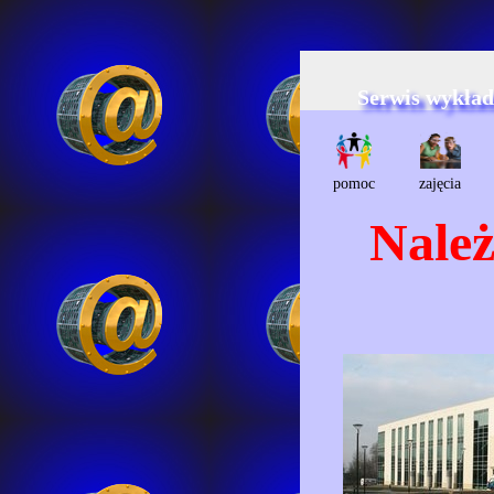
Serwis wykła
pomoc
zajęcia
Należ