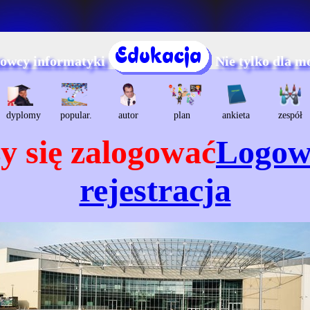
dowcy informatyki
Nie tylko dla m
dyplomy
popular.
autor
plan
ankieta
zespół
y się zalogować
Logow
rejestracja