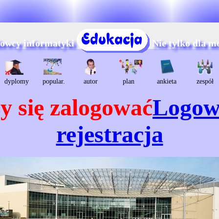
dowcy informatyki
Nie tylko dla m
dyplomy
popular.
autor
plan
ankieta
zespół
y się zalogować
Logow
rejestracja