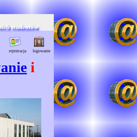
oich studentów
rejestracja
logowanie
anie
i