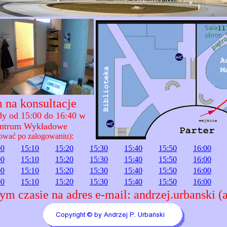
 na konsultacje
ody od 15:00 do 16:40 w
entrum Wykładowe
ować po zalogowaniu):
00
15:10
15:20
15:30
15:40
15:50
16:00
00
15:10
15:20
15:30
15:40
15:50
16:00
00
15:10
15:20
15:30
15:40
15:50
16:00
00
15:10
15:20
15:30
15:40
15:50
16:00
ym czasie na adres e-mail: andrzej.urbanski (a