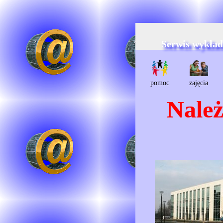
Serwis wykła
pomoc
zajęcia
Należ