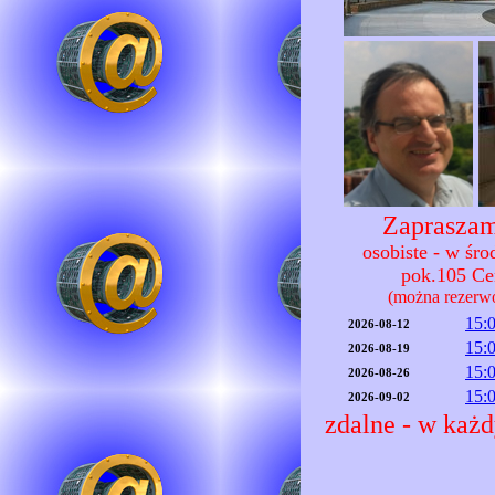
Zapraszam
osobiste - w śr
pok.105 C
(można rezerw
15:
2026-08-12
15:
2026-08-19
15:
2026-08-26
15:
2026-09-02
zdalne - w każd