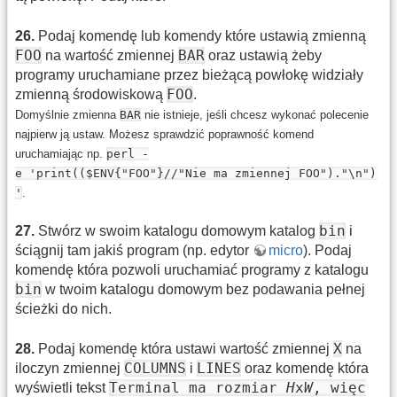
26
.
Podaj komendę lub komendy które ustawią zmienną
FOO
BAR
na wartość zmiennej
oraz ustawią żeby
programy uruchamiane przez bieżącą powłokę widziały
FOO
zmienną środowiskową
.
Domyślnie zmienna
BAR
nie istnieje, jeśli chcesz wykonać polecenie
najpierw ją ustaw. Możesz sprawdzić poprawność komend
uruchamiając np.
perl -
e 'print(($ENV{"FOO"}//"Nie ma zmiennej FOO")."\n")
'
.
bin
27
.
Stwórz w swoim katalogu domowym katalog
i
ściągnij tam jakiś program (np. edytor
micro
). Podaj
komendę która pozwoli uruchamiać programy z katalogu
bin
w twoim katalogu domowym bez podawania pełnej
ścieżki do nich.
X
28
.
Podaj komendę która ustawi wartość zmiennej
na
COLUMNS
LINES
iloczyn zmiennej
i
oraz komendę która
Terminal ma rozmiar
H
x
W
, więc
wyświetli tekst