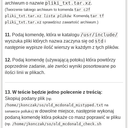
pliki_txt.tar.xz
archiwum o nazwie
.
(Tworzenie takiego archiwum to komenda
tar cJf
pliki_txt.tar.xz
lista plików
. Komendą
tar tf
pliki_txt.tar.xz
sprawdzisz zawartość archiwum.)
/usr/include/
11
.
Podaj komendę, która w katalogu
std
wyszuka pliki których nazwa zaczyna się od
i
następnie wypisze ilość wierszy w każdym z tych plików.
12
.
Podaj komendę (używającą potoku) która powtórzy
poprzednie zadanie, ale zwróci wyniki posortowane po
ilości linii w plikach.
13
.
W teście będzie jedno polecenie z treścią:
Skopiuj podany plik
(np.
/home/jkonczak/so/old_mcdonald_mistyped.txt
na
w dowolne miejsce, następnie wykonaj
serwerze polluks)
podaną komendę która pokaże co masz poprawić w pliku
(np.
/home/jkonczak/so/old_mcdonald_check.sh