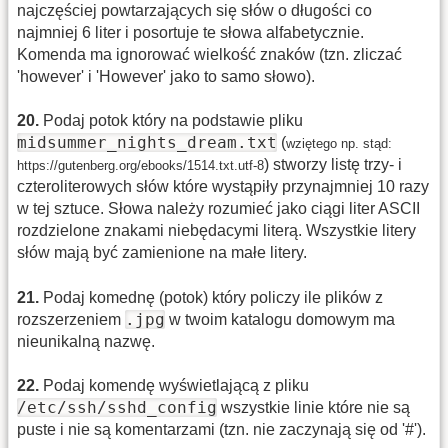
najczęściej powtarzających się słów o długości co
najmniej 6 liter i posortuje te słowa alfabetycznie.
Komenda ma ignorować wielkość znaków (tzn. zliczać
'however' i 'However' jako to samo słowo).
20
.
Podaj potok który na podstawie pliku
midsummer_nights_dream.txt
(
wziętego np. stąd:
) stworzy listę trzy- i
https://gutenberg.org/ebooks/1514.txt.utf-8
czteroliterowych słów które wystąpiły przynajmniej 10 razy
w tej sztuce. Słowa należy rozumieć jako ciągi liter ASCII
rozdzielone znakami niebędacymi literą. Wszystkie litery
słów mają być zamienione na małe litery.
21
.
Podaj komednę (potok) który policzy ile plików z
.jpg
rozszerzeniem
w twoim katalogu domowym ma
nieunikalną nazwę.
22
.
Podaj komendę wyświetlającą z pliku
/etc/ssh/sshd_config
wszystkie linie które nie są
puste i nie są komentarzami (tzn. nie zaczynają się od '#').