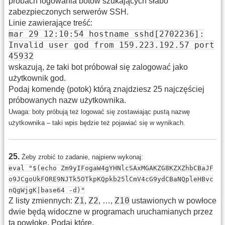
próbach logowania botów szukających słabo
zabezpieczonych serwerów SSH.
Linie zawierające treść:
mar 29 12:10:54 hostname sshd[2702236]:
Invalid user god from 159.223.192.57 port
45932
wskazują, że taki bot próbował się zalogować jako
użytkownik god.
Podaj komendę (potok) którą znajdziesz 25 najczęściej
próbowanych nazw użytkownika.
Uwaga: boty próbują też logować się zostawiając pustą nazwę
użytkownika – taki wpis będzie też pojawiać się w wynikach.
25
.
Żeby zrobić to zadanie, najpierw wykonaj:
eval "$(echo Zm9yIFogaW4gYHNlcSAxMGAKZG8KZXZhbCBaJF
o9JCgoUkFORE9NJTk5OTkpKQpkb25lCmV4cG9ydCBaNQpleHBvc
nQgWjgK|base64 -d)"
Z1
Z2
Z10
Z listy zmiennych:
,
, …,
ustawionych w powłoce
dwie będą widoczne w programach uruchamianych przez
tą powłokę. Podaj które.