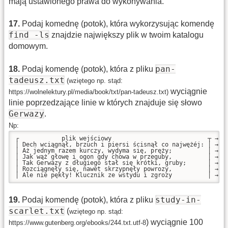
mają ustawionego prawa do wykonywania.
17
.
Podaj komednę (potok), która wykorzysując komendę
find -ls
znajdzie największy plik w twoim katalogu
domowym.
pan-
18
.
Podaj komendę (potok), która z pliku
tadeusz.txt
(wziętego np. stąd:
wyciągnie
https://wolnelektury.pl/media/book/txt/pan-tadeusz.txt)
linie poprzedzające linie w których znajduje się słowo
Gerwazy
.
Np:
┌            plik wejściowy                           ┬ → ┬ 
│ Dech wciągnął, brzuch i piersi ścisnął co najwężéj: │ → │ 
│ Aż jednym razem kurczy, wydyma się, pręży;          │ → │ 
│ Jak wąż głowę i ogon gdy chowa w przeguby,          │ → │ 
│ Tak Gerwazy z długiego stał się krótki, gruby;      │ → │ 
│ Rozciągnęły się, nawet skrzypnęły powrozy,          │ → │ 
study-in-
19
.
Podaj komendę (potok), która z pliku
scarlet.txt
(
wziętego np. stąd:
) wyciągnie 100
https://www.gutenberg.org/ebooks/244.txt.utf-8