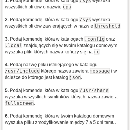
/sys
1
.
Podaj komendę, która w katalogu
wyszuka
cpu
wszystkich plików o nazwie
.
/sys
2
.
Podaj komendę, która w katalogu
wyszuka
threshold
wszystkich plików zawierających w nazwie
.
.config
3
.
Podaj komendę, która w katalogach
oraz
.local
znajdujących się w twoim katalogu domowym
rc
wyszuka pliki których nazwa kończy się na
4
.
Podaj nazwę pliku istniejącego w katalogu
/usr/include
message
którego nazwa zawiera
i w
json
ścieżce do którego jest katalog
.
/usr/share
5
.
Podaj komendę, która w katalogu
wyszuka wszystkich symlinków których nazwa zawiera
fullscreen
.
6
.
Podaj komendę, która w twoim katalogu domowym
wyszuka pliku zmodyfikowanie między 7 a 5 dni temu.