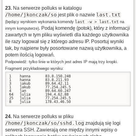
23
.
Na serwerze polluks w katalogu
/home/jkonczak/so
last.txt
jest plik o nazwie
(będący wynikiem wykonania komendy
last -w > last.txt
na
. Podaj komendę (potok), który z informacji
innym komputerze)
zawartych w tym pliku wyświetli dla każdego użytkownika
ile razy logował się z którego adresu IP. Posortuj wyniki
tak, by najpierw były posortowane nazwą użytkownika, a
potem ilością logowań.
Podpowiedź: tylko linie w których jest adres IP mają trzy kropki.
Fragment przykładowego wyniku:
1    hanna       83.8.150.248

1    hanna       83.8.211.93

3    jakub       89.64.42.11

1    jakub       77.254.245.5

4    jan         89.64.60.247

64   julia       194.4.62.88

25   julia       77.254.245.5

24
.
Na serwerze polluks w pliku
/home/jkonczak/so/sshd.log
znajdują się logi
serwera SSH. Zawierają one między innymi wpisy o