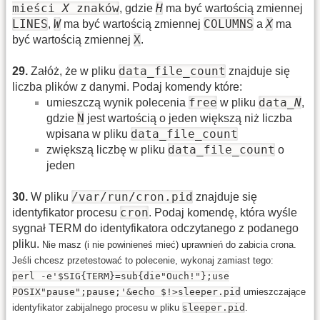
mieści
X
znaków
H
, gdzie
ma być wartością zmiennej
LINES
W
COLUMNS
X
,
ma być wartością zmiennej
a
ma
X
być wartością zmiennej
.
data_file_count
29
.
Załóż, że w pliku
znajduje się
liczba plików z danymi. Podaj komendy które:
free
data_
N
umieszczą wynik polecenia
w pliku
,
N
gdzie
jest wartością o jeden większą niż liczba
data_file_count
wpisana w pliku
data_file_count
zwiększą liczbę w pliku
o
jeden
/var/run/cron.pid
30
.
W pliku
znajduje się
cron
identyfikator procesu
. Podaj komendę, która wyśle
sygnał TERM do identyfikatora odczytanego z podanego
pliku.
Nie masz (i nie powinieneś mieć) uprawnień do zabicia crona.
Jeśli chcesz przetestować to polecenie, wykonaj zamiast tego:
perl -e'$SIG{TERM}=sub{die"Ouch!"};use
POSIX"pause";pause;'&echo $!>sleeper.pid
umieszczające
identyfikator zabijalnego procesu w pliku
sleeper.pid
.