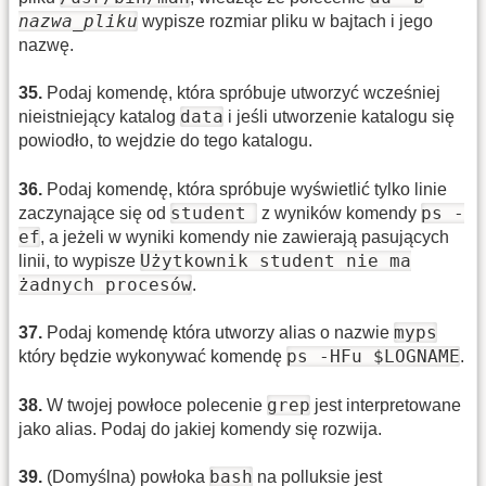
nazwa_pliku
wypisze rozmiar pliku w bajtach i jego
nazwę.
35
.
Podaj komendę, która spróbuje utworzyć wcześniej
data
nieistniejący katalog
i jeśli utworzenie katalogu się
powiodło, to wejdzie do tego katalogu.
36
.
Podaj komendę, która spróbuje wyświetlić tylko linie
student
ps -
zaczynające się od
z wyników komendy
ef
, a jeżeli w wyniki komendy nie zawierają pasujących
Użytkownik student nie ma
linii, to wypisze
żadnych procesów
.
myps
37
.
Podaj komendę która utworzy alias o nazwie
ps -HFu $LOGNAME
który będzie wykonywać komendę
.
grep
38
.
W twojej powłoce polecenie
jest interpretowane
jako alias. Podaj do jakiej komendy się rozwija.
bash
39
.
(Domyślna) powłoka
na polluksie jest