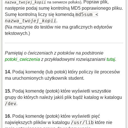
. Popraw plik,
nazwa_twojej_kopii
na serwerze polluks)
następnie podaj sumę kontrolną MD5 poprawionego pliku.
md5sum <
Sumę kontrolną liczy się komendą
nazwa_twojej_kopii
.
(Na maszynie do testów nie ma graficznych edytorów
tekstowych.)
Pamiętaj o ćwiczeniach z potoków na podstronie
potoki_cwiczenia
z przykładowymi rozwiązaniami
tutaj
.
14
.
Podaj komendę (lub potok) który policzy ile procesów
ma uruchomionych użytkownik student.
15
.
Podaj komendę (potok) które wyświetli wszystkie
grupy do których należy jakiś plik bądź katalog w katalogu
/dev
.
16
.
Podaj komendę (potok) które wyświetli pięć
/usr/lib
największych plików w katalogu
które nie