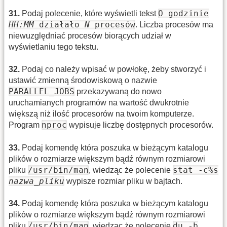
O godzinie
31
.
Podaj polecenie, które wyświetli tekst
HH:MM
działało
N
procesów
. Liczba procesów ma
niewuzględniać procesów biorących udział w
wyświetlaniu tego tekstu.
32
.
Podaj co należy wpisać w powłokę, żeby stworzyć i
ustawić zmienną środowiskową o nazwie
PARALLEL_JOBS
przekazywaną do nowo
uruchamianych programów na wartość dwukrotnie
większą niż ilość procesorów na twoim komputerze.
nproc
Program
wypisuje liczbę dostępnych procesorów.
33
.
Podaj komendę która poszuka w bieżącym katalogu
plików o rozmiarze większym bądź równym rozmiarowi
/usr/bin/man
stat -c%s
pliku
, wiedząc że polecenie
nazwa_pliku
wypisze rozmiar pliku w bajtach.
34
.
Podaj komendę która poszuka w bieżącym katalogu
plików o rozmiarze większym bądź równym rozmiarowi
/usr/bin/man
du -b
pliku
, wiedząc że polecenie