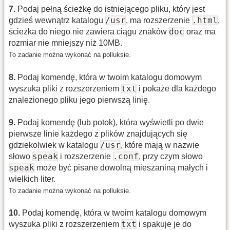
7
.
Podaj pełną ścieżkę do istniejącego pliku, który jest
/usr
.html
gdzieś wewnątrz katalogu
, ma rozszerzenie
,
doc
ścieżka do niego nie zawiera ciągu znaków
oraz ma
rozmiar nie mniejszy niż 10MB.
To zadanie można wykonać na polluksie.
8
.
Podaj komendę, która w twoim katalogu domowym
txt
wyszuka pliki z rozszerzeniem
i pokaże dla każdego
znalezionego pliku jego pierwszą linię.
9
.
Podaj komendę (lub potok), która wyświetli po dwie
pierwsze linie każdego z plików znajdujących się
/usr
gdziekolwiek w katalogu
, które mają w nazwie
speak
.conf
słowo
i rozszerzenie
, przy czym słowo
speak
może być pisane dowolną mieszaniną małych i
wielkich liter.
To zadanie można wykonać na polluksie.
10
.
Podaj komendę, która w twoim katalogu domowym
txt
wyszuka pliki z rozszerzeniem
i spakuje je do