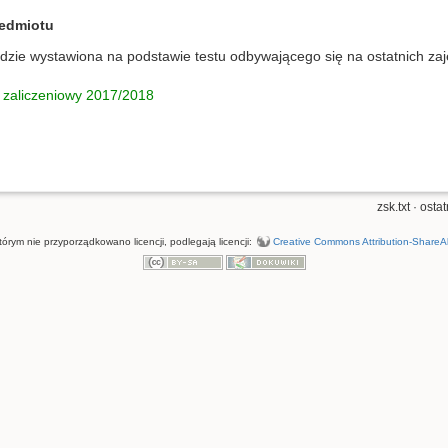
zedmiotu
zie wystawiona na podstawie testu odbywającego się na ostatnich zaj
t zaliczeniowy 2017/2018
zsk.txt
· osta
którym nie przyporządkowano licencji, podlegają licencji:
Creative Commons Attribution-ShareAli