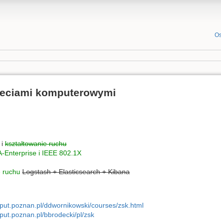
Os
ieciami komputerowymi
i
kształtowanie ruchu
Enterprise i IEEE 802.1X
e ruchu
Logstash + Elasticsearch + Kibana
.put.poznan.pl/ddwornikowski/courses/zsk.html
.put.poznan.pl/bbrodecki/pl/zsk