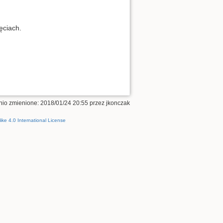
ęciach.
Do góry
tnio zmienione: 2018/01/24 20:55 przez
jkonczak
ke 4.0 International License
Odnośniki
Poprzednie wersje