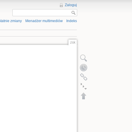
Zaloguj
tatnie zmiany
Menadżer multimediów
Indeks
zsk
Złóż / rozłóż wszystko