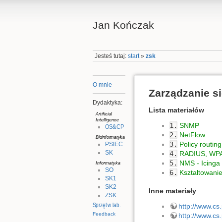
Jan Kończak
Jesteś tutaj:
start
»
zsk
O mnie
Zarządzanie s
Dydaktyka:
Lista materiałów
Artificial
Intelligence
1.
SNMP
OS&CP
2.
NetFlow
Bioinformatyka
3.
Policy routing
PSIEC
SK
4.
RADIUS, WPA-
5.
NMS - Icinga
Informatyka
SO
6.
Kształtowani
SK1
SK2
Inne materiały
ZSK
Sprzęt w lab.
http://www.cs
Feedback
http://www.cs