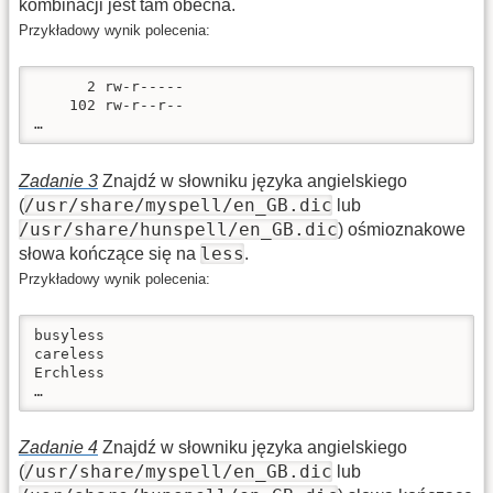
kombinacji jest tam obecna.
Przykładowy wynik polecenia:
      2 rw-r-----

    102 rw-r--r--

…
Zadanie 3
Znajdź w słowniku języka angielskiego
/usr/share/myspell/en_GB.dic
(
lub
/usr/share/hunspell/en_GB.dic
) ośmioznakowe
less
słowa kończące się na
.
Przykładowy wynik polecenia:
busyless

careless

Erchless

…
Zadanie 4
Znajdź w słowniku języka angielskiego
/usr/share/myspell/en_GB.dic
(
lub