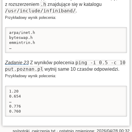
.h
z rozszerzeniem
znajdujące się w katalogu
/usr/include/infiniband/
.
Przykładowy wynik polecenia:
arpa/inet.h

byteswap.h

emmintrin.h

…
ping -i 0.5 -c 10
Zadanie 23
Z wyników polecenia
put.poznan.pl
wytnij same 10 czasów odpowiedzi.
Przykładowy wynik polecenia:
1.20

0.654

…

0.776

0.760
so/potoki_cwiczenia.txt
· ostatnio zmienione: 2026/04/28 00:32