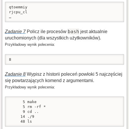
qtoemmiy

rjcpu_cl

…
bash
Zadanie 7
Policz ile procesów
jest aktualnie
uruchomionych (dla wszystkich użytkowników).
Przykładowy wynik polecenia:
8
Zadanie 8
Wypisz z historii poleceń powłoki 5 najczęściej
się powtarzających komend z argumentami.
Przykładowy wynik polecenia:
      5 make

      5 rm -rf *

      9 cd ..

     14 ./9

     48 ls