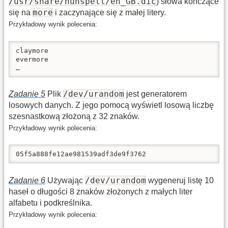
/usr/share/hunspell/en_GB.dic
) słowa kończące
more
się na
i zaczynające się z małej litery.
Przykładowy wynik polecenia:
claymore

evermore

…
/dev/urandom
Zadanie 5
Plik
jest generatorem
losowych danych. Z jego pomocą wyświetl losową liczbę
szesnastkową złożoną z 32 znaków.
Przykładowy wynik polecenia:
05f5a888fe12ae981539adf3de9f3762
/dev/urandom
Zadanie 6
Używając
wygeneruj listę 10
haseł o długości 8 znaków złożonych z małych liter
alfabetu i podkreślnika.
Przykładowy wynik polecenia: