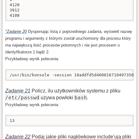
4120

3912

4108
Zadanie 20
Dysponując listą z poprzedniego zadania, wyświetl nazwę
programu i argumenty z którymi został uruchomiony dla procesu który
ma największą ilość procesów potomnych i nie jest procesem o
identyfikatorze 1 bądź 2.
Przykładowy wynik polecenia:
/usr/bin/konsole -session 10addfd5d40001671049735000
Zadanie 21
Policz, ilu użytkowników systemu z pliku
/etc/passwd
bash
używa powłoki
.
Przykładowy wynik polecenia:
13
Zadanie 22
Podaj jakie pliki nagłówkowe include'ują pliki