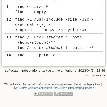
11
find ~ -size 0
find ~ -empty
12
find -L /usr/include -size -32c -
exec cat \{\} \;
# opcja -L podąża za symlinkami
13
find / -user
student
! -path
'/home/
student
/*'
find / -user
student
! -path ~'/*'
14
find ~ ! -perm -g+r
so/locate_find/solutions.txt
· ostatnio zmienione: 2023/04/24 12:58
przez
jkonczak
Wszystkie treści w tym wiki, którym nie przyporządkowano licencji, podlegają licencji:
Creative Commons Attribution-ShareAlike 4.0 International License