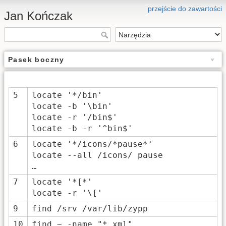
przejście do zawartości
Jan Kończak
Pasek boczny
5
locate '*/bin'
locate -b '\bin'
locate -r '/bin$'
locate -b -r '^bin$'
6
locate '*/icons/*pause*'
locate --all /icons/ pause
…
7
locate '*[*'
locate -r '\['
9
find /srv /var/lib/zypp
10
find ~ -name "*.xml"