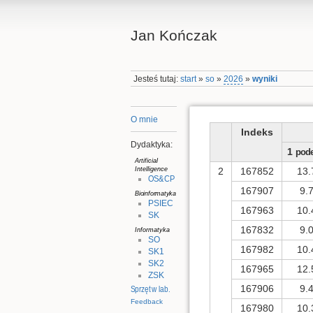
Jan Kończak
Jesteś tutaj:
start
»
so
»
2026
»
wyniki
O mnie
Indeks
Dydaktyka:
1
pode
Artificial
2
167852
13.
Intelligence
OS&CP
167907
9.
Bioinformatyka
PSIEC
167963
10.
SK
167832
9.
Informatyka
SO
167982
10.
SK1
SK2
167965
12.
ZSK
167906
9.
Sprzęt w lab.
Feedback
167980
10.