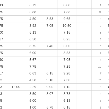
33
6.79
8.00
2
75
5.88
7.88
11
75
4.50
8.53
9.65
5
75
3.92
7.05
10.50
9
00
5.13
7.15
8
67
6.50
8.25
5
75
3.75
7.40
6.00
5
75
6.00
8.53
1
90
5.67
7.05
8
75
7.75
7.28
10
17
0.63
6.15
9.28
7
92
4.58
9.10
7.30
10
83
12.05
2.29
9.05
7.15
5
33
3.50
8.07
8.78
5
25
5.00
6.13
5
92
1.00
5.78
8.15
1