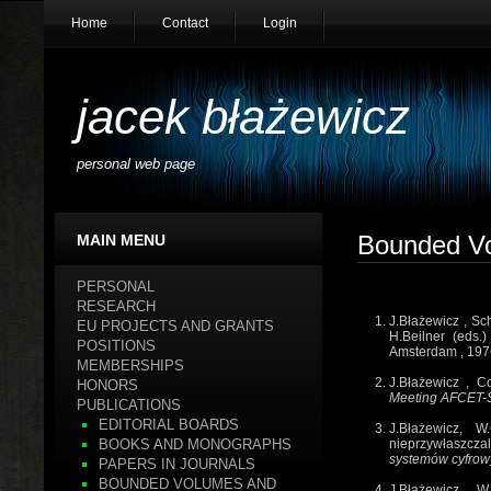
Home
Contact
Login
jacek błażewicz
personal web page
Bounded Vo
MAIN MENU
PERSONAL
RESEARCH
J.Błażewicz
,
Sch
EU PROJECTS AND GRANTS
H.Beilner (eds.)
POSITIONS
Amsterdam
,
197
MEMBERSHIPS
J.Błażewicz
,
Co
HONORS
Meeting AFCET-S
PUBLICATIONS
EDITORIAL BOARDS
J.Błażewicz, W.C
nieprzywłaszcza
BOOKS AND MONOGRAPHS
systemów cyfrow
PAPERS IN JOURNALS
BOUNDED VOLUMES AND
J.Błażewicz, W.