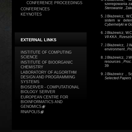
CONFERENCE PROCEEDINGS
szeregowania za
Sterowanie
,
Zak
CONFERENCES
KEYNOTES
J.Błażewicz, W.C
sistem w determ
Cybernetyki w G
J.Błażewicz, W.C
VII KKA
,
Rzeszó
EXTERNAL LINKS
J.Błażewicz, J.
environment
,
Pr
INSTITUTE OF COMPUTING
SCIENCE
J.Błażewicz, J.W
resources
,
Proc.
INSTITUTE OF BIOORGANIC
39
CHEMISTRY
LABORATORY OF ALGORITHM
J.Błażewicz
,
Sc
DESIGN AND PROGRAMMING
Selected Papers
SYSTEMS
J.Błażewicz, J.W
BIOSERVER - COMPUTATIONAL
M.Arato, H.Butr
BIOLOGY SERVER
Amsterdam
,
197
EUROPEAN CENTRE FOR
BIOINFORMATICS AND
J.Błażewicz
,
No
GENOMICS
zasobowymi
,
Pr
RNAPOLIS
J.Błażewicz, D.B
networks
,
In: F.
J.Błażewicz
,
Zło
Proc. Jesienna 