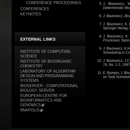
CONFERENCE PROCEEDINGS
J. Błażewicz, W
Deterministic Mo
CONFERENCES
KEYNOTES
J. Błażewicz,
Zło
J. Błażewicz, K. 
Springer Verlag,
J. Błażewicz, K.
EXTERNAL LINKS
Processes,
Sprin
J. Błażewicz, K.H
INSTITUTE OF COMPUTING
Scheduling in Co
SCIENCE
J. Błażewicz, J.C
INSTITUTE OF BIOORGANIC
76, No. 1-2, 1997
CHEMISTRY
LABORATORY OF ALGORITHM
E. Bampis, J. Bła
DESIGN AND PROGRAMMING
on Task Scheduli
SYSTEMS
J. Błażewicz, K.H
BIOSERVER - COMPUTATIONAL
on Scheduling i
BIOLOGY SERVER
EUROPEAN CENTRE FOR
J.Błażewicz, K.Ec
BIOINFORMATICS AND
Springer,
Berlin,
GENOMICS
J. Błażewicz, K.H
RNAPOLIS
New Trends on Sc
J. Błażewicz, E.G
(vol. 5, No. 4, 