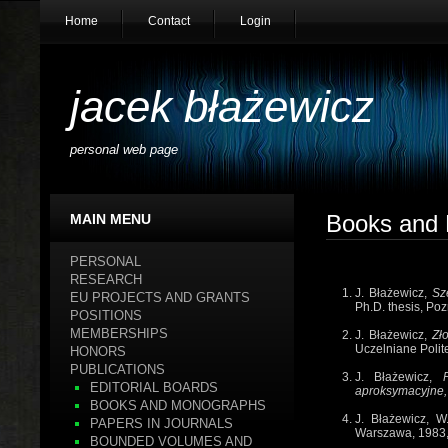
Home
Contact
Login
jacek błażewicz
personal web page
Books and
MAIN MENU
PERSONAL
RESEARCH
J. Błażewicz,
Sz
EU PROJECTS AND GRANTS
Ph.D. thesis,
Poz
POSITIONS
MEMBERSHIPS
J. Błażewicz,
Zł
Uczelniane Polit
HONORS
PUBLICATIONS
J. Błażewicz,
EDITORIAL BOARDS
aproksymacyjne,
BOOKS AND MONOGRAPHS
J. Błażewicz, W.
PAPERS IN JOURNALS
Warszawa,
1983
BOUNDED VOLUMES AND