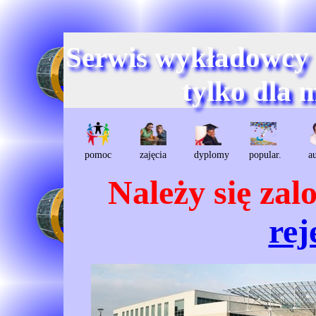
Serwis wykładowcy
tylko dla 
pomoc
zajęcia
dyplomy
popular.
a
Należy się za
rej