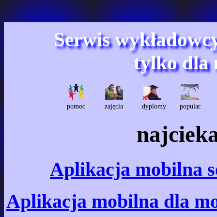
Serwis wykładowc
tylko dla
pomoc
zajęcia
dyplomy
popular.
najciek
Aplikacja mobilna 
Aplikacja mobilna dla m