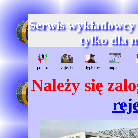
Serwis wykładowcy
tylko dla 
pomoc
zajęcia
dyplomy
popular.
a
Należy się zal
rej