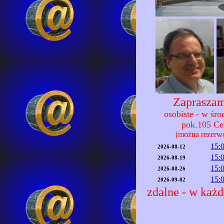
Zapraszam
osobiste - w śr
pok.105 C
(można rezerw
15:
2026-08-12
15:
2026-08-19
15:
2026-08-26
15:
2026-09-02
zdalne - w każd