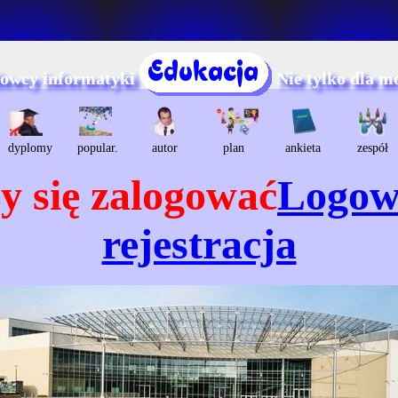
dowcy informatyki
Nie tylko dla m
dyplomy
popular.
autor
plan
ankieta
zespół
y się zalogować
Logow
rejestracja