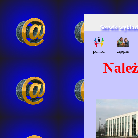
Serwis wykła
pomoc
zajęcia
Należ