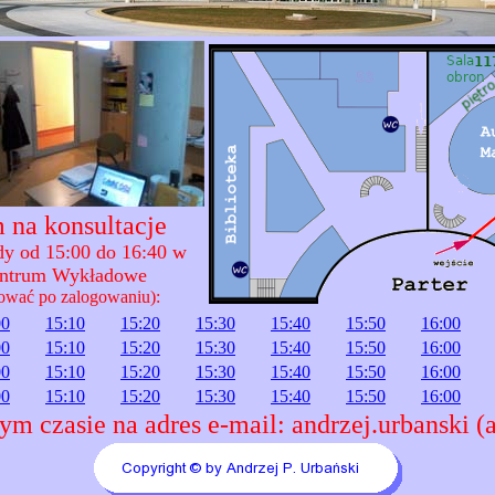
 na konsultacje
ody od 15:00 do 16:40 w
entrum Wykładowe
ować po zalogowaniu):
00
15:10
15:20
15:30
15:40
15:50
16:00
00
15:10
15:20
15:30
15:40
15:50
16:00
00
15:10
15:20
15:30
15:40
15:50
16:00
00
15:10
15:20
15:30
15:40
15:50
16:00
ym czasie na adres e-mail: andrzej.urbanski (a