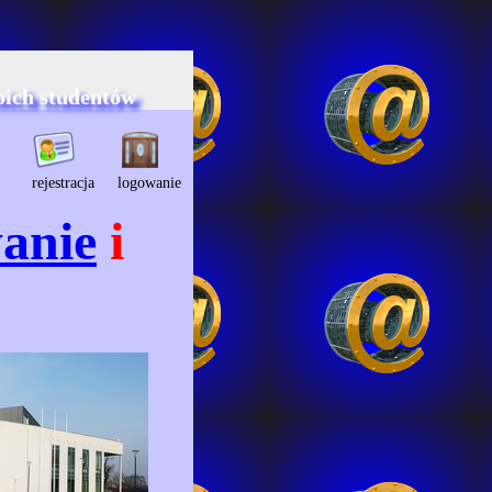
oich studentów
rejestracja
logowanie
anie
i