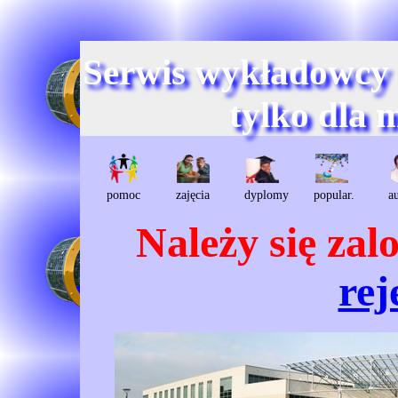
Serwis wykładowcy
tylko dla 
pomoc
zajęcia
dyplomy
popular.
a
Należy się za
rej