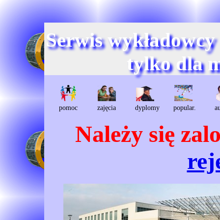
Serwis wykładowcy
tylko dla 
pomoc
zajęcia
dyplomy
popular.
a
Należy się za
rej