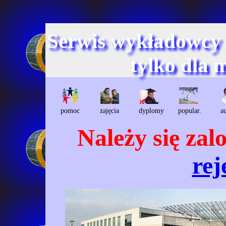
Serwis wykładowcy
tylko dla 
pomoc
zajęcia
dyplomy
popular.
a
Należy się za
rej