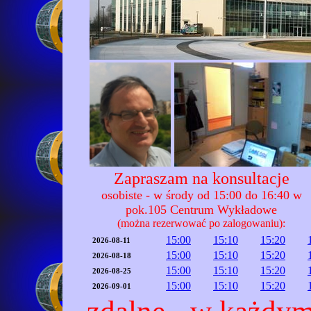
Zapraszam na konsultacje
osobiste - w środy od 15:00 do 16:40 w
pok.105 Centrum Wykładowe
(można rezerwować po zalogowaniu):
15:00
15:10
15:20
2026-08-11
15:00
15:10
15:20
2026-08-18
15:00
15:10
15:20
2026-08-25
15:00
15:10
15:20
2026-09-01