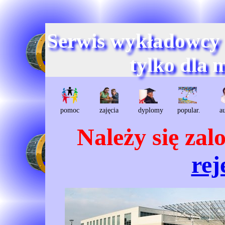
Serwis wykładowcy
tylko dla 
pomoc
zajęcia
dyplomy
popular.
a
Należy się za
rej