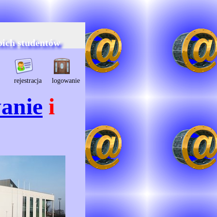
oich studentów
rejestracja
logowanie
anie
i