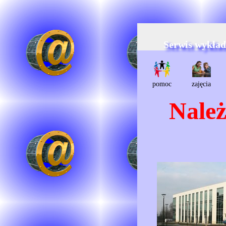
Serwis wykła
pomoc
zajęcia
Należ