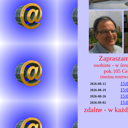
Zapraszam
osobiste - w śr
pok.105 C
(można rezerw
15:
2026-08-12
15:
2026-08-19
15:
2026-08-26
15:
2026-09-02
zdalne - w każd