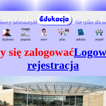
dowcy informatyki
Nie tylko dla m
dyplomy
popular.
autor
plan
ankieta
zespół
y się zalogować
Logow
rejestracja