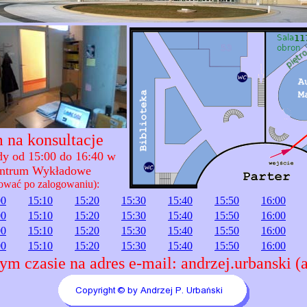
 na konsultacje
ody od 15:00 do 16:40 w
entrum Wykładowe
ować po zalogowaniu):
00
15:10
15:20
15:30
15:40
15:50
16:00
00
15:10
15:20
15:30
15:40
15:50
16:00
00
15:10
15:20
15:30
15:40
15:50
16:00
00
15:10
15:20
15:30
15:40
15:50
16:00
ym czasie na adres e-mail: andrzej.urbanski (a