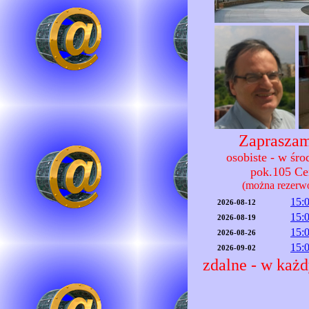
Zapraszam
osobiste - w śr
pok.105 C
(można rezerw
15:
2026-08-12
15:
2026-08-19
15:
2026-08-26
15:
2026-09-02
zdalne - w każd