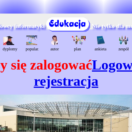
dowcy informatyki
Nie tylko dla m
dyplomy
popular.
autor
plan
ankieta
zespół
y się zalogować
Logow
rejestracja