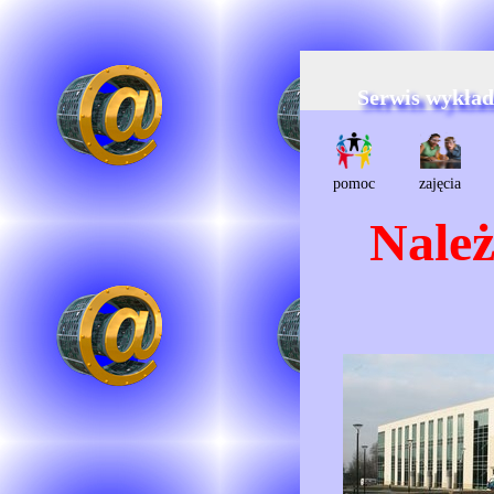
Serwis wykła
pomoc
zajęcia
Należ