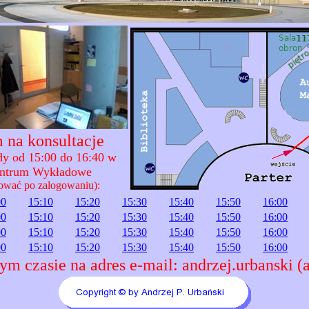
 na konsultacje
ody od 15:00 do 16:40 w
entrum Wykładowe
ować po zalogowaniu):
00
15:10
15:20
15:30
15:40
15:50
16:00
00
15:10
15:20
15:30
15:40
15:50
16:00
00
15:10
15:20
15:30
15:40
15:50
16:00
00
15:10
15:20
15:30
15:40
15:50
16:00
ym czasie na adres e-mail: andrzej.urbanski (a