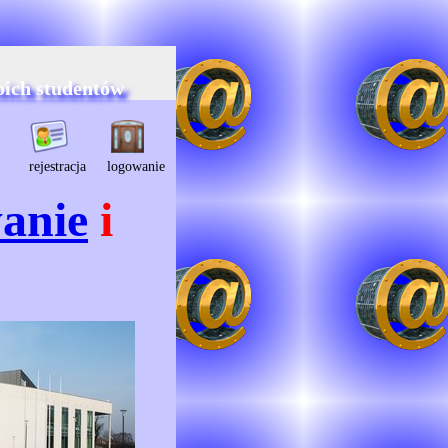
oich studentów
rejestracja
logowanie
anie
i