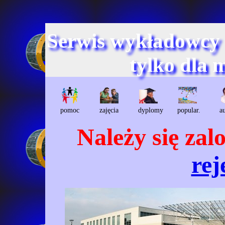
Serwis wykładowcy
tylko dla 
pomoc
zajęcia
dyplomy
popular.
a
Należy się za
rej