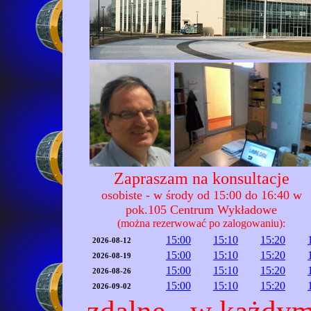
Zapraszam na konsultacje
osobiste - w środy od 15:00 do 16:40 w
pok.105 Centrum Wykładowe
(można rezerwować po zalogowaniu):
15:00
15:10
15:20
2026-08-12
15:00
15:10
15:20
2026-08-19
15:00
15:10
15:20
2026-08-26
15:00
15:10
15:20
2026-09-02