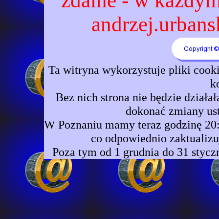
zdalne - w każdym 
andrzej.urbansk
Ta witryna wykorzystuje pliki coo
k
Bez nich strona nie będzie dzia
dokonać zmiany ust
W Poznaniu mamy teraz godzinę 20:5
co odpowiednio zaktualizu
Poza tym od 1 grudnia do 31 stycz